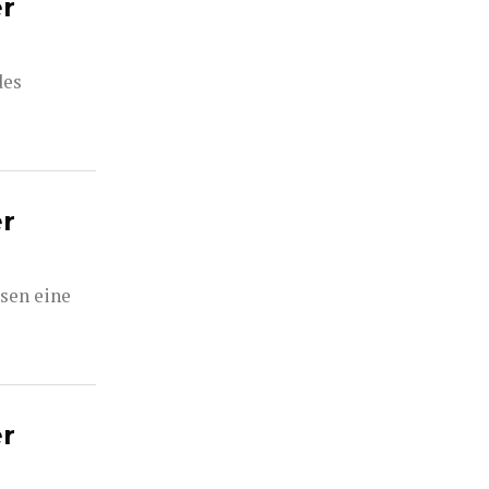
er
des
er
sen eine
er