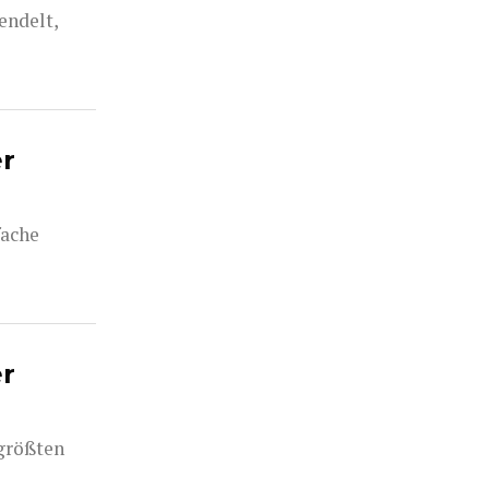
endelt,
er
fache
er
 größten