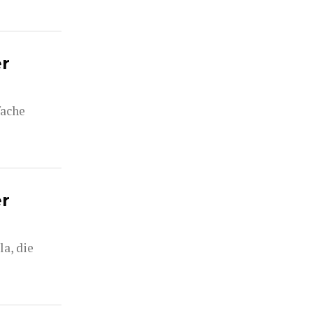
er
fache
er
a, die