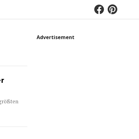
Advertisement
er
 größten