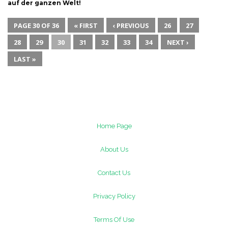
auf der ganzen Welt!
PAGE 30 OF 36
« FIRST
‹ PREVIOUS
26
27
28
29
30
31
32
33
34
NEXT ›
LAST »
Home Page
About Us
Contact Us
Privacy Policy
Terms Of Use