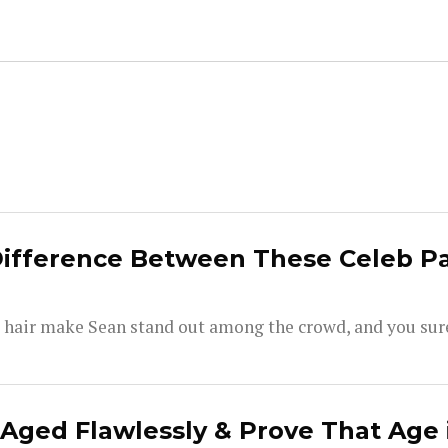
Difference Between These Celeb P
air make Sean stand out among the crowd, and you surel
ged Flawlessly & Prove That Age i