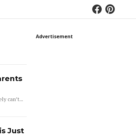
Advertisement
arents
y can’t...
s Just