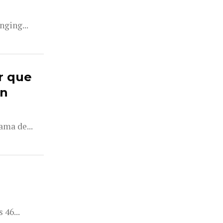
nging...
r que
en
ama de...
 46...